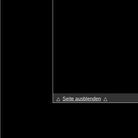
△
Seite ausblenden
△