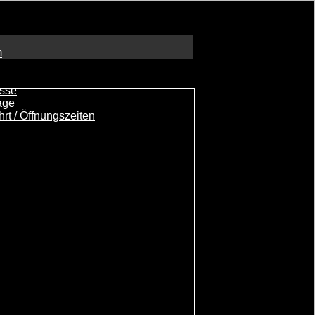
m
sse
age
hrt / Öffnungszeiten